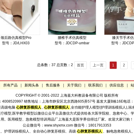
颈后路仿真模型Pro
腰椎手术仿真模型
膝关节手术仿
型号：JD/LHX03
型号：JDCDP-umbar
型号：JDCDP-
58000
80000
80
价格：
价格：
价格：
总条数：37 总页数：2
首页
上一页
1
2
|
所有产品
|
新闻头条
|
售后服务
|
关于我们
|
联系我们
|
供应信息
|
COPYRIGHT © 2001-2022 上海嘉大科教设备有限公司 版权所有
520997 销售地址：上海市静安区北京西路605弄57号 嘉发大厦B栋16E电话：021-523
显高级电脑
心肺复苏模拟人
,
心肺复苏模拟人
,全功能护理人模型(护理训练模拟人),溺
型,医疗模型,医学教学模型以微信公众平台及微信方式提供给各大医学院校、急救中心
用。医用模型、急救模型培训用品厂上海嘉大是医学界信得过厂家。欢迎大家订购！
公众微信号：www.shyxmx.com 微信号：18017913353
人、护理训练模拟人、全自动心肺复苏模拟、高级
心肺复苏模拟人
、触电急救模拟人