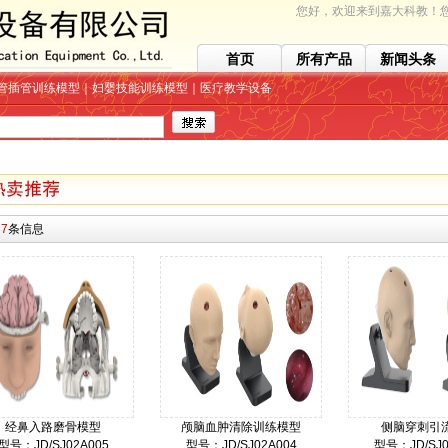
您好，欢迎来到嘉大科教！您
首页
所有产品
新闻头条
管插管训练模型｜妇婴技能训练模型｜医疗教学设备
37
条信息
经鼻入路磨骨模型
颅脑血肿清除训练模型
侧脑穿刺引
型号：JD/SJ02A005
型号：JD/SJ02A004
型号：JD/SJ0