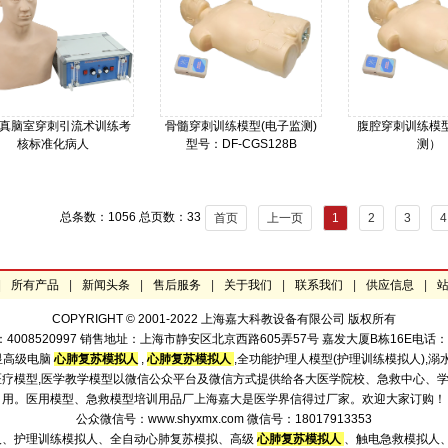
真脑室穿刺引流术训练考
骨髓穿刺训练模型(电子监测)
腹腔穿刺训练模
核标准化病人
型号：DF-CGS128B
测）
型号：JD-CCN108
价格：
型号：JD-CF
价格：
价格：
总条数：1056 总页数：33
首页
上一页
1
2
3
4
|
所有产品
|
新闻头条
|
售后服务
|
关于我们
|
联系我们
|
供应信息
|
COPYRIGHT © 2001-2022 上海嘉大科教设备有限公司 版权所有
520997 销售地址：上海市静安区北京西路605弄57号 嘉发大厦B栋16E电话：021-523
显高级电脑
心肺复苏模拟人
,
心肺复苏模拟人
,全功能护理人模型(护理训练模拟人),溺
型,医疗模型,医学教学模型以微信公众平台及微信方式提供给各大医学院校、急救中心
用。医用模型、急救模型培训用品厂上海嘉大是医学界信得过厂家。欢迎大家订购！
公众微信号：www.shyxmx.com 微信号：18017913353
人、护理训练模拟人、全自动心肺复苏模拟、高级
心肺复苏模拟人
、触电急救模拟人