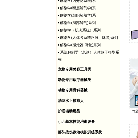
•
解剖学(内分泌系统)系
•
解剖学(断层解剖学)系
•
解剖学(组织胚胎学)系
•
解剖学(局部解剖)系列
•
解剖学（肌肉系统）系列
•
解剖学(人体各系统浮雕、脉管)系列
•
解剖学(感觉器-听觉)系列
•
系统解剖学（总论）人体躯干模型系
列
宠物专用美容工具类
动物专用诊疗器械类
动物专用骨科器械
消防水上模拟人
护理辅助用品
气
小儿基本技能培训设备
部队战伤救治模拟训练系统