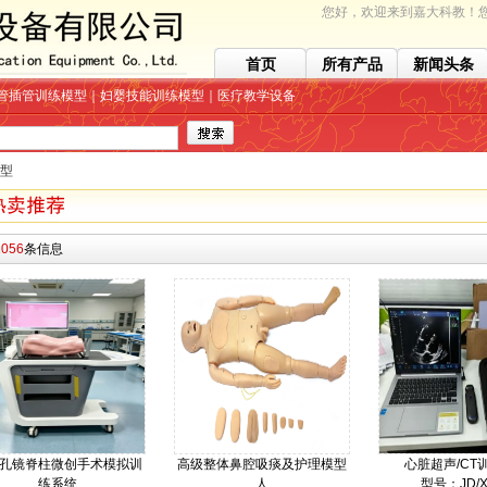
您好，欢迎来到嘉大科教！您
首页
所有产品
新闻头条
管插管训练模型｜妇婴技能训练模型｜医疗教学设备
型
1056
条信息
孔镜脊柱微创手术模拟训
高级整体鼻腔吸痰及护理模型
心脏超声/CT
练系统
人
型号：JD/X