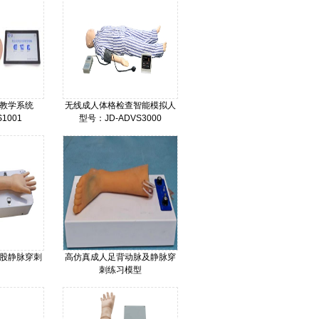
教学系统
无线成人体格检查智能模拟人
1001
型号：JD-ADVS3000
价格：
股静脉穿刺
高仿真成人足背动脉及静脉穿
刺练习模型
B-6
型号：JD/ZBDJM002
价格：