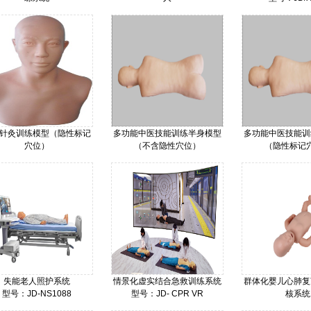
型号：IM8244
型号：JD/H127
价格：
价格：
价格：
针灸训练模型（隐性标记
多功能中医技能训练半身模型
多功能中医技能训
穴位）
（不含隐性穴位）
（隐性标记
型号：JD/TBJ
型号：JD/-ZCPB
型号：JD/-
价格：
价格：
价格：
失能老人照护系统
情景化虚实结合急救训练系统
群体化婴儿心肺复
型号：JD-NS1088
型号：JD- CPR VR
核系统
价格：
价格：
型号：JD--BC