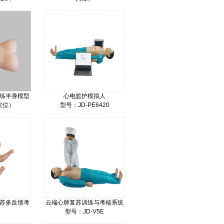
型号：JD-TJJ
价格：
练半身模型
心电监护模拟人
穴位）
型号：JD-PE6420
ZCPA
价格：
苏多反馈考
云端心肺复苏训练与考核系统
型号：JD-V5E
PR7020
价格：