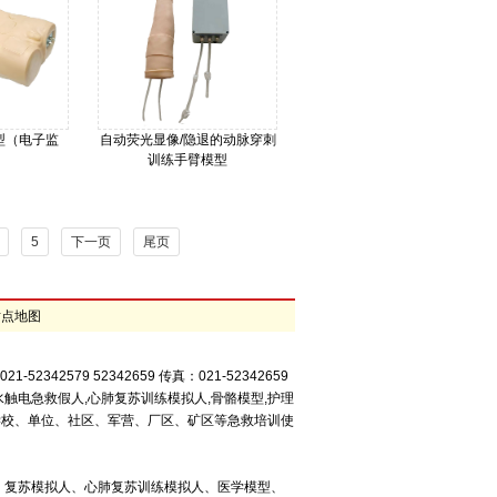
型（电子监
自动荧光显像/隐退的动脉穿刺
训练手臂模型
Q124A
型号：JD-HYG800
价格：
5
下一页
尾页
站点地图
42579 52342659 传真：021-52342659
水触电急救假人,心肺复苏训练模拟人,骨骼模型,护理
、学校、单位、社区、军营、厂区、矿区等急救培训使
、复苏模拟人、心肺复苏训练模拟人、医学模型、