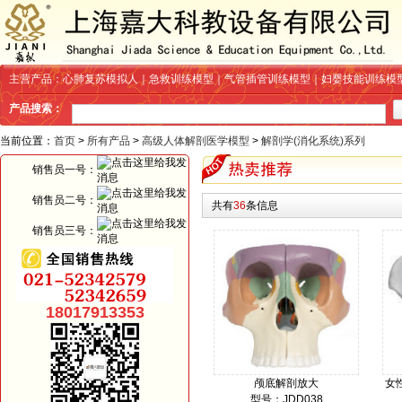
主营产品：心肺复苏模拟人｜急救训练模型｜气管插管训练模型｜妇婴技能训练模
产品搜索：
当前位置：
首页
>
所有产品
>
高级人体解剖医学模型
>
解剖学(消化系统)系列
销售员一号：
销售员二号：
共有
36
条信息
销售员三号：
18017913353
颅底解剖放大
女
型号：JDD038