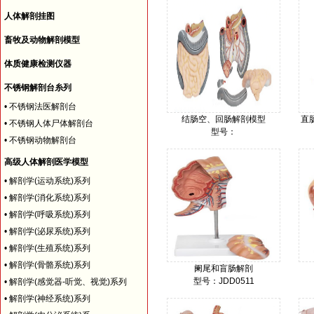
人体解剖挂图
畜牧及动物解剖模型
体质健康检测仪器
不锈钢解剖台糸列
•
不锈钢法医解剖台
结肠空、回肠解剖模型
直
•
不锈钢人体尸体解剖台
型号：
•
不锈钢动物解剖台
价格：
高级人体解剖医学模型
•
解剖学(运动系统)系列
•
解剖学(消化系统)系列
•
解剖学(呼吸系统)系列
•
解剖学(泌尿系统)系列
•
解剖学(生殖系统)系列
•
解剖学(骨骼系统)系列
阑尾和盲肠解剖
型号：JDD0511
•
解剖学(感觉器-听觉、视觉)系列
价格：
•
解剖学(神经系统)系列