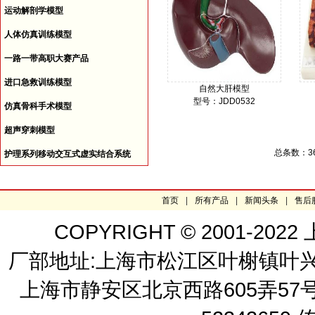
运动解剖学模型
人体仿真训练模型
一路一带高职大赛产品
进口急救训练模型
自然大肝模型
型号：JDD0532
仿真骨科手术模型
价格：
超声穿刺模型
总条数：3
护理系列移动交互式虚实结合系统
首页
|
所有产品
|
新闻头条
|
售后
COPYRIGHT © 2001-
厂部地址:上海市松江区叶榭镇叶兴路2
上海市静安区北京西路605弄57号 嘉