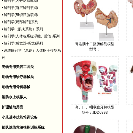
•
解剖学(内分泌系统)系
•
解剖学(断层解剖学)系
•
解剖学(组织胚胎学)系
•
解剖学(局部解剖)系列
•
解剖学（肌肉系统）系列
•
解剖学(人体各系统浮雕、脉管)系列
•
解剖学(感觉器-听觉)系列
胃连胰十二指肠解剖模型
型号：
•
系统解剖学（总论）人体躯干模型系
价格：
列
宠物专用美容工具类
动物专用诊疗器械类
动物专用骨科器械
消防水上模拟人
护理辅助用品
鼻、口、咽喉腔分解模型
型号：JDD0393
小儿基本技能培训设备
价格：
部队战伤救治模拟训练系统