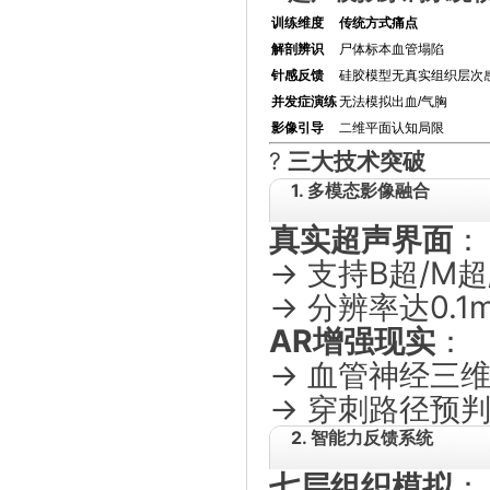
训练维度
传统方式痛点
解剖辨识
尸体标本血管塌陷
针感反馈
硅胶模型无真实组织层次
并发症演练
无法模拟出血/气胸
影像引导
二维平面认知局限
?️
三大技术突破
1. 多模态影像融合
真实超声界面
：
→ 支持B超/M
→ 分辨率达0.
AR增强现实
：
→ 血管神经三维
→ 穿刺路径预
2. 智能力反馈系统
七层组织模拟
：