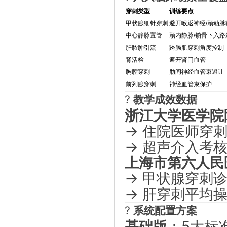
穿刺类型
训练要点
甲状腺细针穿刺
避开喉返神经/颈动脉
中心静脉置管
颈内静脉/锁骨下入路
肝脓肿引流
跨膈肌穿刺角度控制
肾活检
避开肾门血管
胸腔穿刺
肋间神经血管束避让
前列腺穿刺
神经血管束保护
?
教学成效数据
浙江大学医学院
→ 住院医师穿刺
→ 超声介入考
上海市第六人民
→ 甲状腺穿刺诊
→ 肝穿刺平均
?
系统配置方案
基础版
：5大标