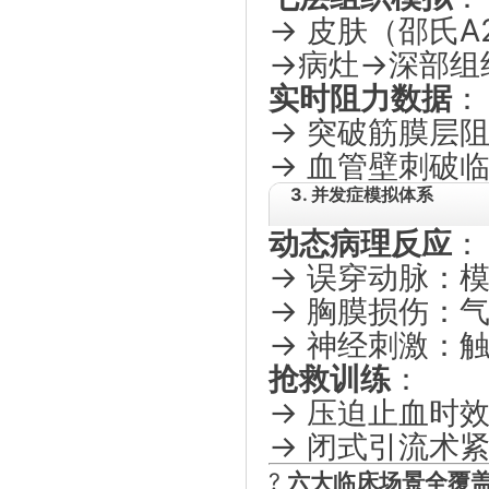
→ 皮肤（邵氏A
→病灶→深部组
实时阻力数据
：
→ 突破筋膜层阻
→ 血管壁刺破临
3. 并发症模拟体系
动态病理反应
：
→ 误穿动脉：模
→ 胸膜损伤：
→ 神经刺激：
抢救训练
：
→ 压迫止血时
→ 闭式引流术
?
六大临床场景全覆