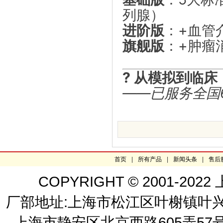
列腺）
进阶版
：+血管
旗舰版
：+肿瘤
? 从模拟到临
——已服务全国
首页
|
所有产品
|
新闻头条
|
售后
COPYRIGHT © 2001-
厂部地址:上海市松江区叶榭镇叶兴路2
上海市静安区北京西路605弄57号 嘉