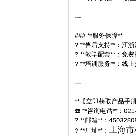
---
### **服务保障**
? **售后支持**：
? **教学配套**：
? **培训服务**：线
---
**【立即获取产品手
☎️ **咨询电话**：02
? **邮箱**：4503280
上海市
? **厂址**：