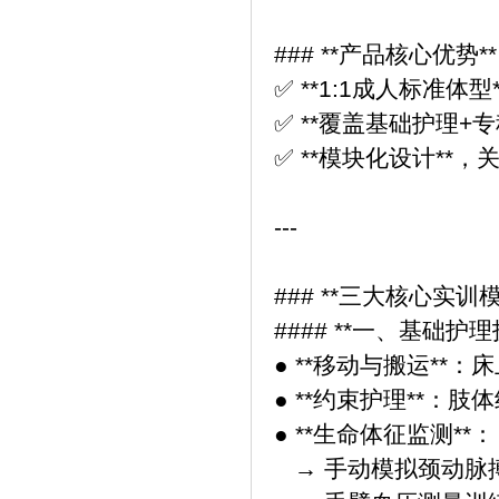
### **产品核心优势*
✅ **1:1成人标准
✅ **覆盖基础护理+
✅ **模块化设计*
---
### **三大核心实训
#### **一、基础护
● **移动与搬运**
● **约束护理**：
● **生命体征监测**
→ 手动模拟颈动脉