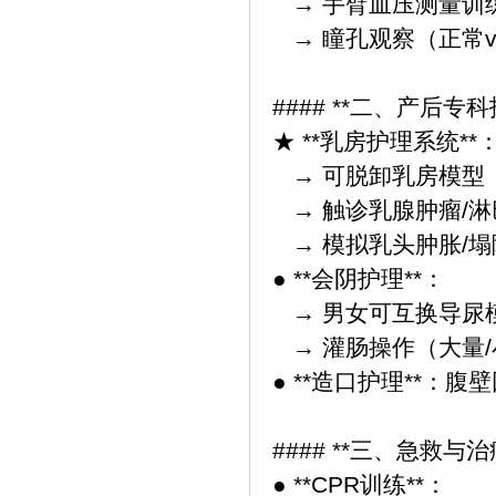
→ 手臂血压测量
→ 瞳孔观察（正常
#### **二、产后专
★ **乳房护理系统**
→ 可脱卸乳房模型
→ 触诊乳腺肿瘤/淋
→ 模拟乳头肿胀/
● **会阴护理**：
→ 男女可互换导尿
→ 灌肠操作（大量/
● **造口护理**：
#### **三、急救与
● **CPR训练**：