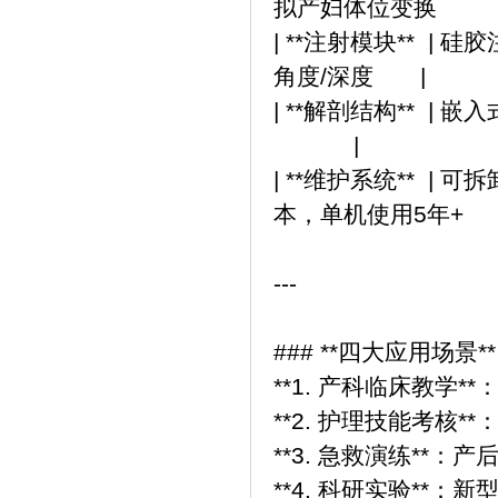
拟产妇体位变换
| **注射模块** 
角度/深度 |
| **解剖结构**
|
| **维护系统** 
本，单机使用5年+
---
### **四大应用场景*
**1. 产科临床教学
**2. 护理技能考核
**3. 急救演练**
**4. 科研实验**